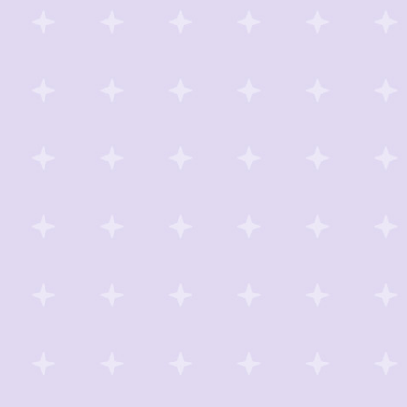
official X
official Instagram